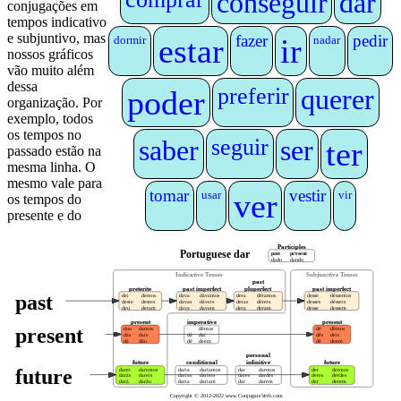
conseguir
dar
conjugações em
tempos indicativo
e subjuntivo, mas
fazer
pedir
estar
ir
dormir
nadar
nossos gráficos
vão muito além
dessa
preferir
querer
poder
organização. Por
exemplo, todos
os tempos no
saber
seguir
ser
ter
passado estão na
mesma linha. O
mesmo vale para
tomar
vestir
ver
usar
vir
os tempos do
presente e do