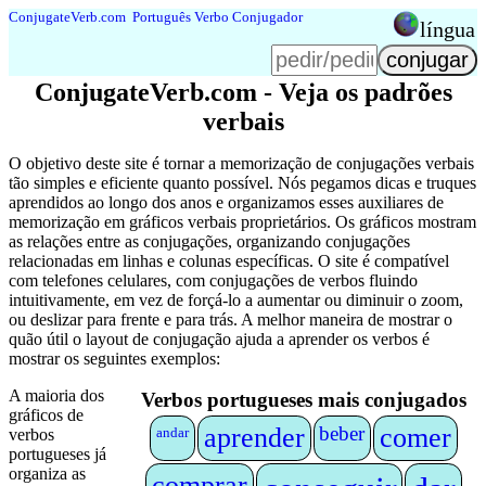
Conjugate
Verb
.
com
Português Verbo Conjugador
língua
Conjugate
Verb
.
com
- Veja os padrões
verbais
O objetivo deste site é tornar a memorização de conjugações verbais
tão simples e eficiente quanto possível. Nós pegamos dicas e truques
aprendidos ao longo dos anos e organizamos esses auxiliares de
memorização em gráficos verbais proprietários. Os gráficos mostram
as relações entre as conjugações, organizando conjugações
relacionadas em linhas e colunas específicas. O site é compatível
com telefones celulares, com conjugações de verbos fluindo
intuitivamente, em vez de forçá-lo a aumentar ou diminuir o zoom,
ou deslizar para frente e para trás. A melhor maneira de mostrar o
quão útil o layout de conjugação ajuda a aprender os verbos é
mostrar os seguintes exemplos:
A maioria dos
Verbos portugueses mais conjugados
gráficos de
aprender
beber
comer
andar
verbos
portugueses já
organiza as
comprar