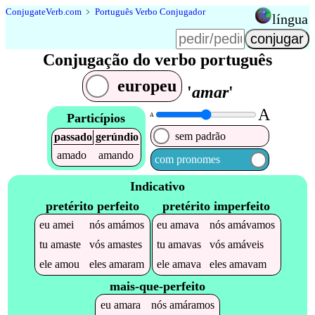
Conjugate
Verb
.
com
﹥
Português Verbo Conjugador
língua
Conjugação do verbo português
europeu
'
amar
'
A
Particípios
A
sem padrão
passado
gerúndio
amado
amando
com pronomes
Indicativo
pretérito perfeito
pretérito imperfeito
eu
amei
nós
amámos
eu
amava
nós
amávamos
tu
amaste
vós
amastes
tu
amavas
vós
amáveis
ele
amou
eles
amaram
ele
amava
eles
amavam
mais-que-perfeito
eu
amara
nós
amáramos