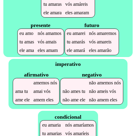
tu
amaras
vós
amáreis
ele
amara
eles
amaram
presente
futuro
eu
amo
nós
amamos
eu
amarei
nós
amaremos
tu
amas
vós
amais
tu
amarás
vós
amareis
ele
ama
eles
amam
ele
amará
eles
amarão
imperativo
afirmativo
negativo
amemos
nós
não
amemos
nós
ama
tu
amai
vós
não
ames
tu
não
ameis
vós
ame
ele
amem
eles
não
ame
ele
não
amem
eles
condicional
eu
amaria
nós
amaríamos
tu
amarias
vós
amaríeis