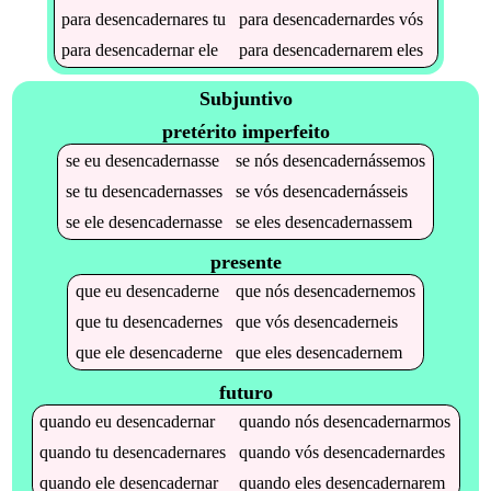
para
desencadernares
tu
para
desencadernardes
vós
para
desencadernar
ele
para
desencadernarem
eles
Subjuntivo
pretérito imperfeito
se
eu
desencadernasse
se
nós
desencadernássemos
se
tu
desencadernasses
se
vós
desencadernásseis
se
ele
desencadernasse
se
eles
desencadernassem
presente
que
eu
desencaderne
que
nós
desencadernemos
que
tu
desencadernes
que
vós
desencaderneis
que
ele
desencaderne
que
eles
desencadernem
futuro
quando
eu
desencadernar
quando
nós
desencadernarmos
quando
tu
desencadernares
quando
vós
desencadernardes
quando
ele
desencadernar
quando
eles
desencadernarem