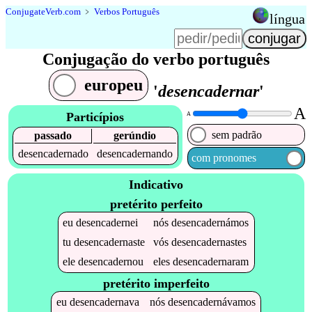
Conjugate
Verb
.
com
﹥
Verbos Português
língua
Conjugação do verbo português
europeu
'
desencadernar
'
A
Particípios
A
sem padrão
passado
gerúndio
desencadernado
desencadernando
com pronomes
Indicativo
pretérito perfeito
eu
desencadernei
nós
desencadernámos
tu
desencadernaste
vós
desencadernastes
ele
desencadernou
eles
desencadernaram
pretérito imperfeito
eu
desencadernava
nós
desencadernávamos