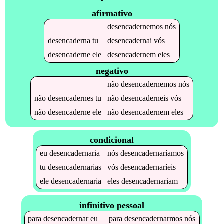
afirmativo
desencadernemos
nós
desencaderna
tu
desencadernai
vós
desencaderne
ele
desencadernem
eles
negativo
não
desencadernemos
nós
não
desencadernes
tu
não
desencaderneis
vós
não
desencaderne
ele
não
desencadernem
eles
condicional
eu
desencadernaria
nós
desencadernaríamos
tu
desencadernarias
vós
desencadernaríeis
ele
desencadernaria
eles
desencadernariam
infinitivo pessoal
para
desencadernar
eu
para
desencadernarmos
nós