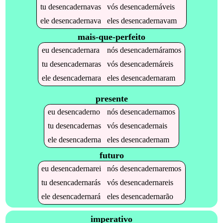
tu
desencadernavas
vós
desencadernáveis
ele
desencadernava
eles
desencadernavam
mais-que-perfeito
eu
desencadernara
nós
desencadernáramos
tu
desencadernaras
vós
desencadernáreis
ele
desencadernara
eles
desencadernaram
presente
eu
desencaderno
nós
desencadernamos
tu
desencadernas
vós
desencadernais
ele
desencaderna
eles
desencadernam
futuro
eu
desencadernarei
nós
desencadernaremos
tu
desencadernarás
vós
desencadernareis
ele
desencadernará
eles
desencadernarão
imperativo