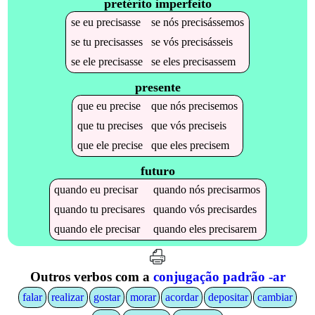
pretérito imperfeito
se
eu
precisasse
se
nós
precisássemos
se
tu
precisasses
se
vós
precisásseis
se
ele
precisasse
se
eles
precisassem
presente
que
eu
precise
que
nós
precisemos
que
tu
precises
que
vós
preciseis
que
ele
precise
que
eles
precisem
futuro
quando
eu
precisar
quando
nós
precisarmos
quando
tu
precisares
quando
vós
precisardes
quando
ele
precisar
quando
eles
precisarem
Outros verbos com a
conjugação padrão -ar
falar
realizar
gostar
morar
acordar
depositar
cambiar