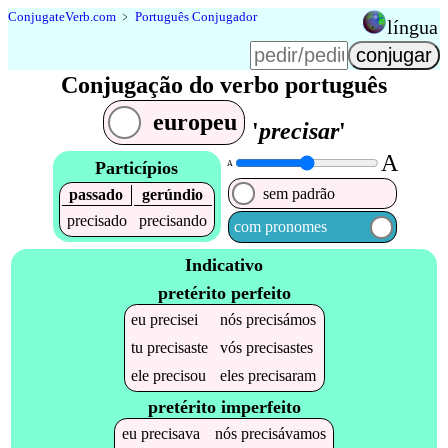
Conjugate
Verb
.
com
﹥
Português Conjugador
língua
Conjugação do verbo português
europeu
'
precisar
'
A
Particípios
A
sem padrão
passado
gerúndio
precisado
precisando
com pronomes
Indicativo
pretérito perfeito
eu
precisei
nós
precisámos
tu
precisaste
vós
precisastes
ele
precisou
eles
precisaram
pretérito imperfeito
eu
precisava
nós
precisávamos