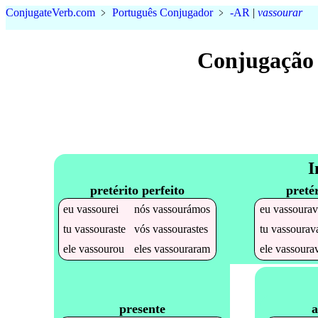
Conjugate
Verb
.
com
﹥
Português Conjugador
﹥
-AR
|
vassourar
Conjugação 
I
pretérito perfeito
preté
eu
vassourei
nós
vassourámos
eu
vassourav
tu
vassouraste
vós
vassourastes
tu
vassourav
ele
vassourou
eles
vassouraram
ele
vassoura
a
presente