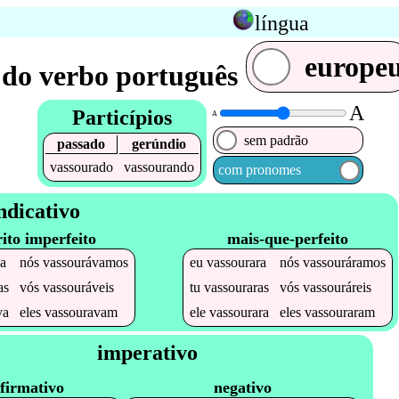
língua
europe
do verbo português
A
Particípios
A
sem padrão
passado
gerúndio
vassourado
vassourando
com pronomes
ndicativo
rito imperfeito
mais-que-perfeito
a
nós
vassourávamos
eu
vassourara
nós
vassouráramos
as
vós
vassouráveis
tu
vassouraras
vós
vassouráreis
va
eles
vassouravam
ele
vassourara
eles
vassouraram
imperativo
firmativo
negativo