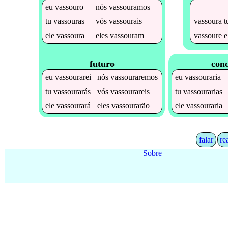
eu
vassouro
nós
vassouramos
vassoura
t
tu
vassouras
vós
vassourais
vassoure
e
ele
vassoura
eles
vassouram
futuro
cond
eu
vassourarei
nós
vassouraremos
eu
vassouraria
tu
vassourarás
vós
vassourareis
tu
vassourarias
ele
vassourará
eles
vassourarão
ele
vassouraria
falar
re
Sobre