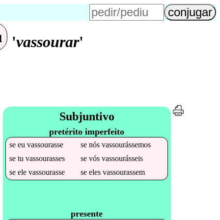
u
'
vassourar
'
Subjuntivo
pretérito imperfeito
se
eu
vassourasse
se
nós
vassourássemos
se
tu
vassourasses
se
vós
vassourásseis
se
ele
vassourasse
se
eles
vassourassem
presente