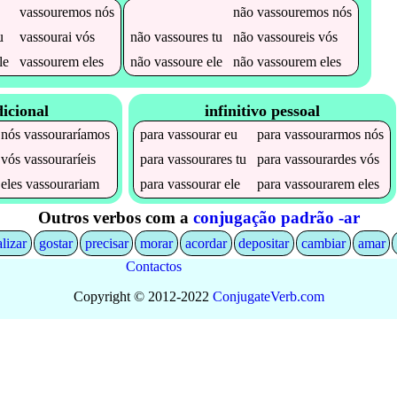
vassouremos
nós
não
vassouremos
nós
u
vassourai
vós
não
vassoures
tu
não
vassoureis
vós
le
vassourem
eles
não
vassoure
ele
não
vassourem
eles
icional
infinitivo pessoal
nós
vassouraríamos
para
vassourar
eu
para
vassourarmos
nós
vós
vassouraríeis
para
vassourares
tu
para
vassourardes
vós
eles
vassourariam
para
vassourar
ele
para
vassourarem
eles
Outros verbos com a
conjugação padrão -ar
alizar
gostar
precisar
morar
acordar
depositar
cambiar
amar
Contactos
Copyright © 2012-2022
Conjugate
Verb
.
com