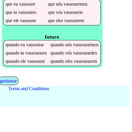
que
eu
vassoure
que
nós
vassouremos
que
tu
vassoures
que
vós
vassoureis
que
ele
vassoure
que
eles
vassourem
futuro
quando
eu
vassourar
quando
nós
vassourarmos
quando
tu
vassourares
quando
vós
vassourardes
quando
ele
vassourar
quando
eles
vassourarem
gestionar
Terms and Conditions