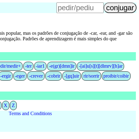
s popular, mas os padrões de conjugação de -car, -ear, and -gar são
e conjugação. Padrões de aprendizagem é mais simples do que
edir/medir+
-ter
-iar1
-e(gr)[dmn]ir
-[ai]u[s][t][dlmrv][h]ar
-ergir
-eger
-crever
-cobrir
-[gq]uir
rir/sorrir
proibir/coibir
X
Z
Terms and Conditions