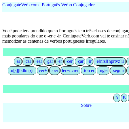
Conjugate
Verb
.
com
|
Português Verbo Conjugador
Você pode ter aprendido que o Português tem três classes de conjugaç
mais populares do que o -er e -ir. ConjugateVerb.com vai te ensinar 
memorizar as centenas de verbos portugueses irregulares.
-ar
-car
-ear
-gar
-er
-cer
-çar
-ir
-e[nrs][nprtvz]ir
-u[s][bdlmp]ir
ver+
-oer
ler+/-crer
-torcer
-nger
-seguir
A
B
Sobre