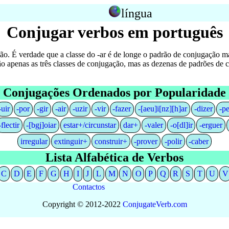
língua
Conjugar verbos em português
ão. É verdade que a classe do -ar é de longe o padrão de conjugação mai
não apenas as três classes de conjugação, mas as dezenas de padrões d
Conjugações Ordenados por Popularidade
-uir
-por
-gir
-air
-uzir
-vir
-fazer
-[aeu]i[nz][h]ar
-dizer
-p
-flectir
-[bgj]oiar
estar+/circunstar
dar+
-valer
-o[dl]ir
-erguer
irregular
extinguir+
construir+
-prover
-polir
-caber
Lista Alfabética de Verbos
C
D
E
F
G
H
I
J
L
M
N
O
P
Q
R
S
T
U
V
Contactos
Copyright © 2012-2022
Conjugate
Verb
.
com