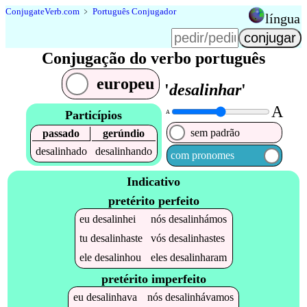
Conjugate
Verb
.
com
﹥
Português Conjugador
língua
Conjugação do verbo português
europeu
'
desalinhar
'
A
Particípios
A
sem padrão
passado
gerúndio
desalinhado
desalinhando
com pronomes
Indicativo
pretérito perfeito
eu
desalinhei
nós
desalinhámos
tu
desalinhaste
vós
desalinhastes
ele
desalinhou
eles
desalinharam
pretérito imperfeito
eu
desalinhava
nós
desalinhávamos