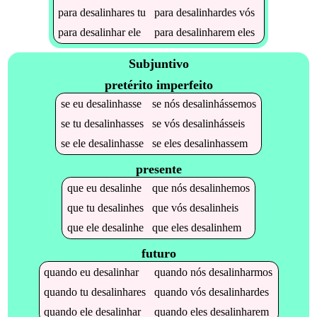
para
desalinhares
tu
para
desalinhardes
vós
para
desalinhar
ele
para
desalinharem
eles
Subjuntivo
pretérito imperfeito
se
eu
desalinhasse
se
nós
desalinhássemos
se
tu
desalinhasses
se
vós
desalinhásseis
se
ele
desalinhasse
se
eles
desalinhassem
presente
que
eu
desalinhe
que
nós
desalinhemos
que
tu
desalinhes
que
vós
desalinheis
que
ele
desalinhe
que
eles
desalinhem
futuro
quando
eu
desalinhar
quando
nós
desalinharmos
quando
tu
desalinhares
quando
vós
desalinhardes
quando
ele
desalinhar
quando
eles
desalinharem